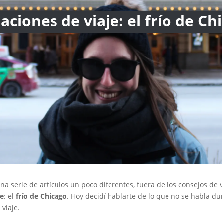
aciones de viaje: el frío de Ch
na serie de artículos un poco diferentes, fuera de los consejos de 
je
: el
frío de Chicago
. Hoy decidí hablarte de lo que no se habla dur
viaje.