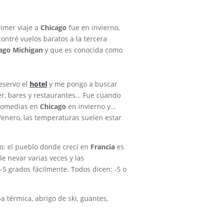
rimer viaje a
Chicago
fue en invierno,
ontré vuelos baratos a la tercera
ago Michigan
y que es conocida como
eservo el
hotel
y me pongo a buscar
cer, bares y restaurantes… Fue cuando
promedias en
Chicago
en invierno y…
/enero, las temperaturas suelen estar
 el pueblo donde crecí en
Francia
es
le nevar varias veces y las
5 grados fácilmente. Todos dicen: -5 o
 térmica, abrigo de ski, guantes,