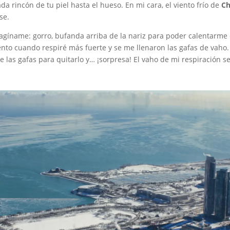
ada rincón de tu piel hasta el hueso. En mi cara, el viento frío de
Ch
se.
agíname: gorro, bufanda arriba de la nariz para poder calentarme 
nto cuando respiré más fuerte y se me llenaron las gafas de vaho
e las gafas para quitarlo y… ¡sorpresa! El vaho de mi respiración s