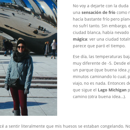
No voy a dejarte con la duda 
una
sensación de frío
como n
hacía bastante frío pero plan
no sufrí tanto. Sin embargo, e
ciudad blanca, había nevado
mágica
: ver una ciudad tot
parece que paró el tiempo.
Ese día, las temperaturas baj
muy diferente de -5. Desde e
un parque (que buena idea ¿
minutos caminando lo cual, 
viajo, no es nada. Entonces d
que sigue el
Lago Michigan
p
camino (otra buena idea…).
é a sentir literalmente que mis huesos se estaban congelando. No t