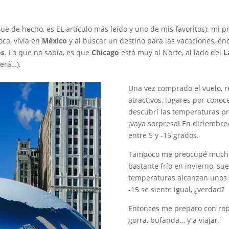
ue de hecho, es EL artículo más leído y uno de mis favoritos): mi p
ca, vivía en
México
y al buscar un destino para las vacaciones, enc
os
. Lo que no sabía, es que
Chicago
está muy al Norte, al lado del
L
será…).
Una vez comprado el vuelo, r
atractivos, lugares por cono
descubrí las temperaturas 
¡vaya sorpresa! En diciembre
entre 5 y -15 grados.
Tampoco me preocupé mucho:
bastante frío en invierno, sue
temperaturas alcanzan unos -
-15 se siente igual, ¿verdad?
Entonces me preparo con ropa
gorra, bufanda… y a viajar.