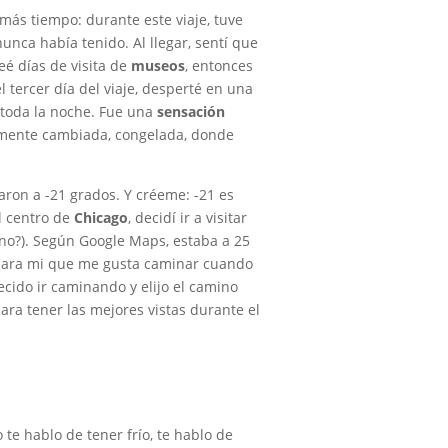
más tiempo: durante este viaje, tuve
unca había tenido. Al llegar, sentí que
eé días de visita de
museos
, entonces
l tercer día del viaje, desperté en una
 toda la noche. Fue una
sensación
almente cambiada, congelada, donde
aron a -21 grados. Y créeme: -21 es
l centro de
Chicago
, decidí ir a visitar
no?). Según Google Maps, estaba a 25
para mi que me gusta caminar cuando
ecido ir caminando y elijo el camino
ara tener las mejores vistas durante el
e hablo de tener frío, te hablo de